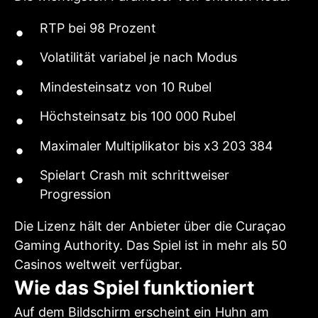
RTP bei 98 Prozent
Volatilität variabel je nach Modus
Mindesteinsatz von 10 Rubel
Höchsteinsatz bis 100 000 Rubel
Maximaler Multiplikator bis x3 203 384
Spielart Crash mit schrittweiser
Progression
Die Lizenz hält der Anbieter über die Curaçao
Gaming Authority. Das Spiel ist in mehr als 50
Casinos weltweit verfügbar.
Wie das Spiel funktioniert
Auf dem Bildschirm erscheint ein Huhn am