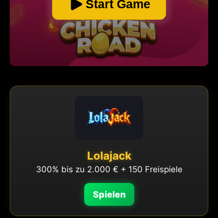
Start Game
Lolajack
300% bis zu 2.000 € + 150 Freispiele
Spielen