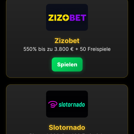
Zizobet
550% bis zu 3.800 € + 50 Freispiele
Spielen
Slotornado