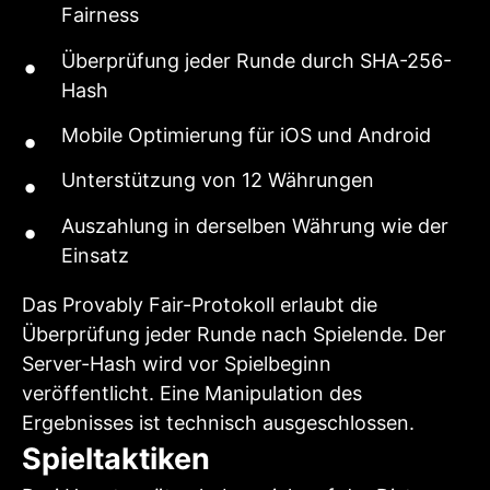
Fairness
Überprüfung jeder Runde durch SHA-256-
Hash
Mobile Optimierung für iOS und Android
Unterstützung von 12 Währungen
Auszahlung in derselben Währung wie der
Einsatz
Das Provably Fair-Protokoll erlaubt die
Überprüfung jeder Runde nach Spielende. Der
Server-Hash wird vor Spielbeginn
veröffentlicht. Eine Manipulation des
Ergebnisses ist technisch ausgeschlossen.
Spieltaktiken