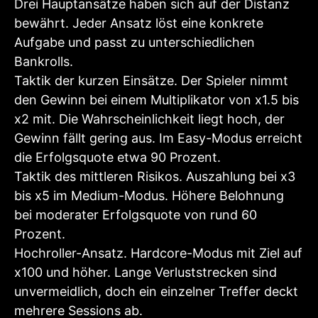
Drei Hauptansätze haben sich auf der Distanz
bewährt. Jeder Ansatz löst eine konkrete
Aufgabe und passt zu unterschiedlichen
Bankrolls.
Taktik der kurzen Einsätze. Der Spieler nimmt
den Gewinn bei einem Multiplikator von x1.5 bis
x2 mit. Die Wahrscheinlichkeit liegt hoch, der
Gewinn fällt gering aus. Im Easy-Modus erreicht
die Erfolgsquote etwa 90 Prozent.
Taktik des mittleren Risikos. Auszahlung bei x3
bis x5 im Medium-Modus. Höhere Belohnung
bei moderater Erfolgsquote von rund 60
Prozent.
Hochroller-Ansatz. Hardcore-Modus mit Ziel auf
x100 und höher. Lange Verluststrecken sind
unvermeidlich, doch ein einzelner Treffer deckt
mehrere Sessions ab.