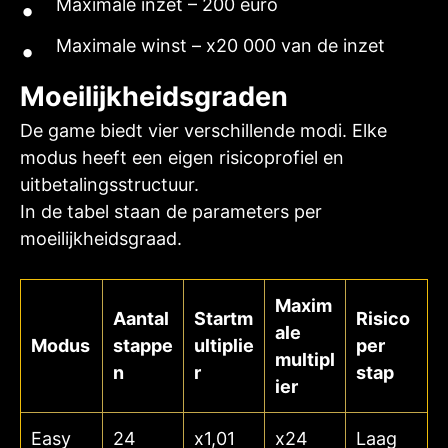
Maximale inzet – 200 euro
Maximale winst – x20 000 van de inzet
Moeilijkheidsgraden
De game biedt vier verschillende modi. Elke
modus heeft een eigen risicoprofiel en
uitbetalingsstructuur.
In de tabel staan de parameters per
moeilijkheidsgraad.
Maxim
Aantal
Startm
Risico
ale
Modus
stappe
ultiplie
per
multipl
n
r
stap
ier
Easy
24
x1,01
x24
Laag