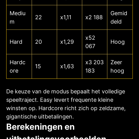
Mediu
Gemid
22
x1,11
x2 188
m
deld
x52
Hard
20
x1,29
Hoog
067
Hardc
x3 203
Zeer
15
x1,63
ore
183
hoog
De keuze van de modus bepaalt het volledige
speeltraject. Easy levert frequente kleine
winsten op. Hardcore richt zich op zeldzame,
gigantische uitbetalingen.
Berekeningen en